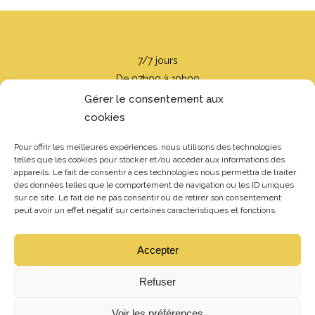
7/7 jours
De 07h00 à 19h00
Gérer le consentement aux
cookies
Pour offrir les meilleures expériences, nous utilisons des technologies
telles que les cookies pour stocker et/ou accéder aux informations des
appareils. Le fait de consentir à ces technologies nous permettra de traiter
des données telles que le comportement de navigation ou les ID uniques
sur ce site. Le fait de ne pas consentir ou de retirer son consentement
peut avoir un effet négatif sur certaines caractéristiques et fonctions.
Route de Marin 5
1000 Lausanne 26
Accepter
021 784 11 73
079 305 26 15
Refuser
078 619 96 26
Voir les préférences